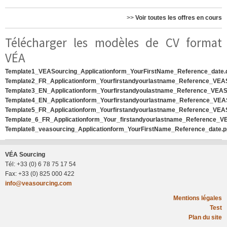
>>
Voir toutes les offres en cours
Télécharger les modèles de CV format
VÉA
Template1_VEASourcing_Applicationform_YourFirstName_Reference_date.
Template2_FR_Applicationform_Yourfirstandyourlastname_Reference_VEA
Template3_EN_Applicationform_Yourfirstandyoulastname_Reference_VEAS
Template4_EN_Applicationform_Yourfirstandyourlastname_Reference_VEAS
Template5_FR_Applicationform_Yourfirstandyourlastname_Reference_VEAS
Template_6_FR_Applicationform_Your_firstandyourlastname_Reference_VE
Template8_veasourcing_Applicationform_YourFirstName_Reference_date.p
VÉA Sourcing
Tél: +33 (0) 6 78 75 17 54
Fax: +33 (0) 825 000 422
info@veasourcing.com
F
Mentions légales
Test
Plan du site